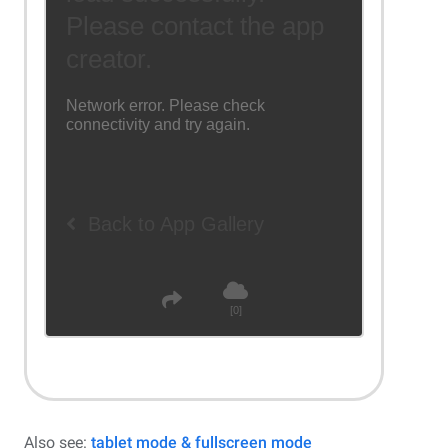
Also see:
tablet mode & fullscreen mode