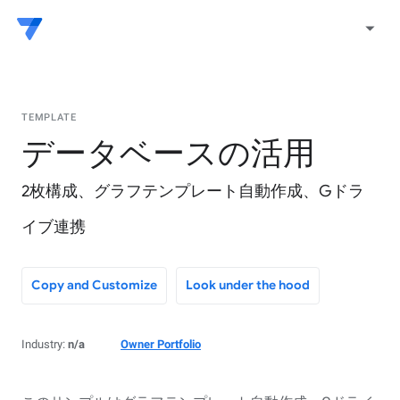
arrow_drop_down
TEMPLATE
データベースの活用
2枚構成、グラフテンプレート自動作成、Gドラ
イブ連携
Copy and Customize
Look under the hood
Industry:
n/a
Owner Portfolio